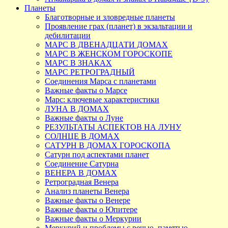
Планеты
Благотворные и зловредные планеты
Проявление грах (планет) в экзальтации и
дебилитации
МАРС В ДВЕНАДЦАТИ ДОМАХ
МАРС В ЖЕНСКОМ ГОРОСКОПЕ
МАРС В ЗНАКАХ
МАРС РЕТРОГРАДНЫЙ
Соединения Марса с планетами
Важные факты о Марсе
Марс: ключевые характеристики
ЛУНА В ДОМАХ
Важные факты о Луне
РЕЗУЛЬТАТЫ АСПЕКТОВ НА ЛУНУ
СОЛНЦЕ В ДОМАХ
САТУРН В ДОМАХ ГОРОСКОПА
Сатурн под аспектами планет
Соединение Сатурна
ВЕНЕРА В ДОМАХ
Ретроградная Венера
Анализ планеты Венера
Важные факты о Венере
Важные факты о Юпитере
Важные факты о Меркурии
Меркурий и проблемы с речью, памятью