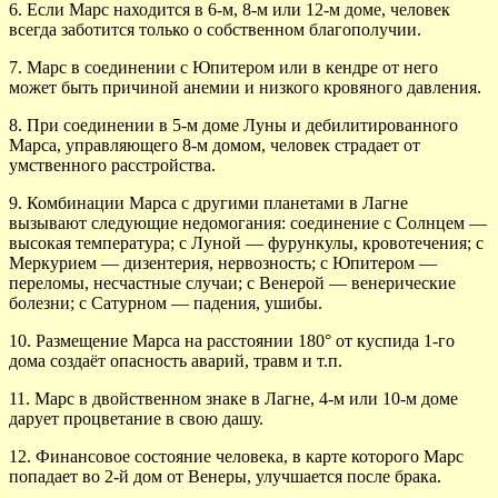
6. Если Марс находится в 6-м, 8-м или 12-м доме, человек
всегда заботится только о собственном благополучии.
7. Марс в соединении с Юпитером или в кендре от него
может быть причиной анемии и низкого кровяного давления.
8. При соединении в 5-м доме Луны и дебилитирован­ного
Марса, управляющего 8-м домом, человек страдает от
умственного расстройства.
9. Комбинации Марса с другими планетами в Лагне
вызывают следующие недомогания: соединение с Солнцем —
высокая температура; с Луной — фурункулы, кровотечения; с
Меркурием — дизентерия, нервозность; с Юпитером —
переломы, несчастные случаи; с Венерой — венерические
болезни; с Сатурном — падения, ушибы.
10. Размещение Марса на расстоянии 180° от куспида 1-го
дома создаёт опасность аварий, травм и т.п.
11. Марс в двойственном знаке в Лагне, 4-м или 10-м доме
дарует процветание в свою дашу.
12. Финансовое состояние человека, в карте которого Марс
попадает во 2-й дом от Венеры, улучшается после брака.