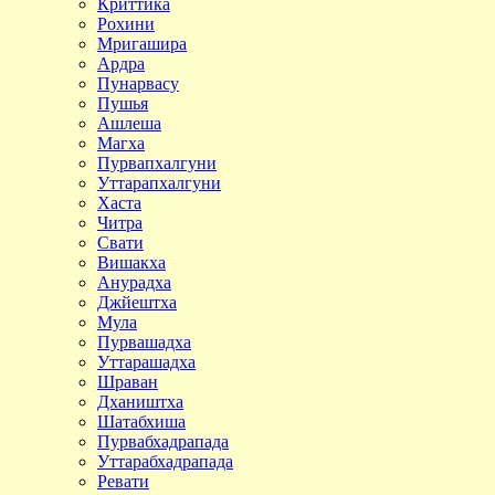
Криттика
Рохини
Мригашира
Ардра
Пунарвасу
Пушья
Ашлеша
Магха
Пурвапхалгуни
Уттарапхалгуни
Хаста
Читра
Свати
Вишакха
Анурадха
Джйештха
Мула
Пурвашадха
Уттарашадха
Шраван
Дхаништха
Шатабхиша
Пурвабхадрапада
Уттарабхадрапада
Ревати