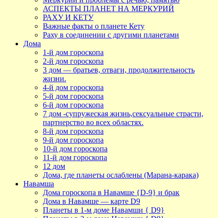
АСПЕКТЫ ПЛАНЕТ НА МЕРКУРИЙ
РАХУ И КЕТУ
Важные факты о планете Кету
Раху в соединении с другими планетами
Дома
1-й дом гороскопа
2-й дом гороскопа
3 дом — братьев, отваги, продолжительность
жизни.
4-й дом гороскопа
5-й дом гороскопа
6-й дом гороскопа
7 дом -супружеская жизнь,сексуальные страсти,
партнерство во всех областях.
8-й дом гороскопа
9-й дом гороскопа
10-й дом гороскопа
11-й дом гороскопа
12 дом
Дома, где планеты ослаблены (Марана-карака)
Навамша
Дома гороскопа в Навамше {D-9} и брак
Дома в Навамше — карте D9
Планеты в 1-м доме Навамши { D9}