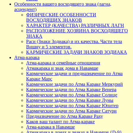
Особенности вашего восходящего знака (лагна,
асцендент)
ФИЗИЧЕСКИЕ ОСОБЕННОСТИ
ВОСХОДЯЩИХ ЗНАКОВ
ХАРАКТЕР (КАЧЕСТВА) РАЗЛИЧНЫХ ЛАГН
РАСПОЛОЖЕНИЕ ХОЗЯИНА ВОСХОДЯЩЕГО
ЗНАКА
Раси (Знаки Зодиака) и их качества. Части тела
Вишну и 5 элементов.
КАРМИЧЕСКИЕ ЗАДАЧИ ЗНАКОВ ЗОДИАКА
Атма-карака
Атма-карака и семейные отношения
Атмакарака и знак дома в Навамше
Кармические задачи и предназначение по Атма
Караке Марс
Кармические задачи по Атма Караке Меркурий
Кармические задачи по Атма Караке Венера
Кармические задачи по Атма Караке Солнце
Кармические задачи по Атма Караке Луны
Кармические задачи по Атма Караке Юпитер
Кармические задачи по Атма Караке Сатурн
Предназначение по Атма Караке Раху
Каков ваш талант по Атма-караке
Атма-карака в Навамше
Атмакарака в домах и знаках в Навамше {D-9}