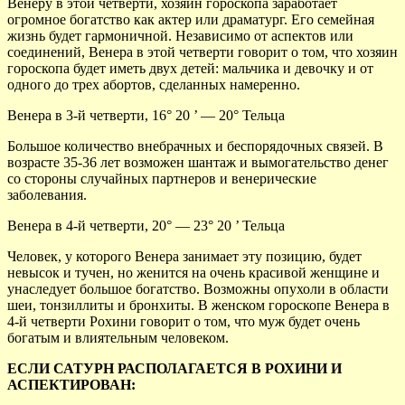
Венеру в этой четверти, хозяин гороскопа заработает
огромное богатство как актер или драматург. Его семейная
жизнь будет гармоничной. Независимо от аспектов или
соединений, Венера в этой четверти говорит о том, что хозяин
гороскопа будет иметь двух детей: мальчика и девочку и от
одного до трех абортов, сделанных намеренно.
Венера в 3-й четверти, 16° 20 ’ — 20° Тельца
Большое количество внебрачных и беспорядочных связей. В
возрасте 35-36 лет возможен шантаж и вымогательство денег
со стороны случайных партнеров и венерические
заболевания.
Венера в 4-й четверти, 20° — 23° 20 ’ Тельца
Человек, у которого Венера занимает эту позицию, будет
невысок и тучен, но женится на очень красивой женщине и
унаследует большое богатство. Возможны опухоли в области
шеи, тонзиллиты и бронхиты. В женском гороскопе Венера в
4-й четверти Рохини говорит о том, что муж будет очень
богатым и влиятельным человеком.
ЕСЛИ САТУРН РАСПОЛАГАЕТСЯ В РОХИНИ И
АСПЕКТИРОВАН: