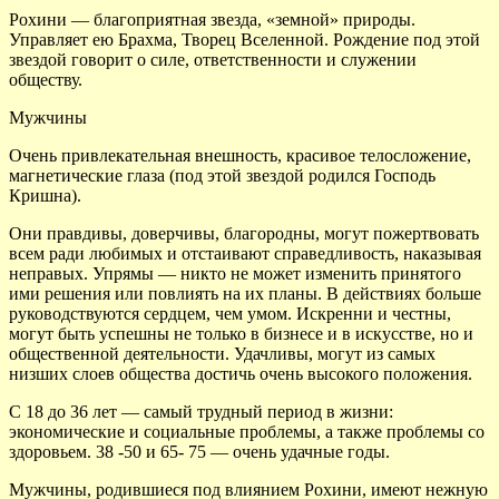
Рохини — благоприятная звезда, «земной» природы.
Управляет ею Брахма, Творец Вселенной. Рождение под этой
звездой говорит о силе, ответственности и служении
обществу.
Мужчины
Очень привлекательная внешность, красивое телосложение,
магнетические глаза (под этой звездой родился Господь
Кришна).
Они правдивы, доверчивы, благородны, могут пожертвовать
всем ради любимых и отстаивают справедливость, наказывая
неправых. Упрямы — никто не может изменить принятого
ими решения или повлиять на их планы. В действиях больше
руководствуются сердцем, чем умом. Искренни и честны,
могут быть успешны не только в бизнесе и в искусстве, но и
общественной деятельности. Удачливы, могут из самых
низших слоев общества достичь очень высокого положения.
С 18 до 36 лет — самый трудный период в жизни:
экономические и социальные проблемы, а также проблемы со
здоровьем. 38 -50 и 65- 75 — очень удачные годы.
Мужчины, родившиеся под влиянием Рохини, имеют нежную