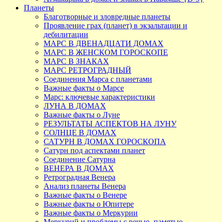
Планеты
Благотворные и зловредные планеты
Проявление грах (планет) в экзальтации и
дебилитации
МАРС В ДВЕНАДЦАТИ ДОМАХ
МАРС В ЖЕНСКОМ ГОРОСКОПЕ
МАРС В ЗНАКАХ
МАРС РЕТРОГРАДНЫЙ
Соединения Марса с планетами
Важные факты о Марсе
Марс: ключевые характеристики
ЛУНА В ДОМАХ
Важные факты о Луне
РЕЗУЛЬТАТЫ АСПЕКТОВ НА ЛУНУ
СОЛНЦЕ В ДОМАХ
САТУРН В ДОМАХ ГОРОСКОПА
Сатурн под аспектами планет
Соединение Сатурна
ВЕНЕРА В ДОМАХ
Ретроградная Венера
Анализ планеты Венера
Важные факты о Венере
Важные факты о Юпитере
Важные факты о Меркурии
Меркурий и проблемы с речью, памятью