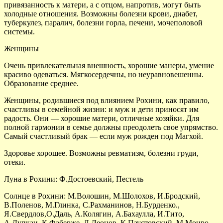
привязанность к матери, а с отцом, напротив, могут быть
холодные отношения. Возможны болезни крови, диабет,
туберкулез, паралич, болезни горла, печени, мочеполовой
системы.
Женщины
Очень привлекательная внешность, хорошие манеры, умение
красиво одеваться. Мягкосердечны, но неуравновешенны.
Образование среднее.
Женщины, родившиеся под влиянием Рохини, как правило,
счастливы в семейной жизни: и муж и дети приносят им
радость. Они — хорошие матери, отличные хозяйки. Для
полной гармонии в семье должны преодолеть свое упрямство.
Самый счастливый брак — если муж рожден под Магхой.
Здоровье хорошее. Возможны ревматизм, болезни груди,
отеки.
Луна в Рохини: Ф.Достоевский, Пестель
Солнце в Рохини: М.Волошин, М.Шолохов, И.Бродский,
В.Поленов, М.Глинка, С.Рахманинов, Н.Бурденко.,
Я.Свердлов,О.Даль, А.Колягин, А.Бахаулла, И.Тито,
А.Дупкан, К.Фаберже, Л.Леонов, К.Паустовский, М.Монро,