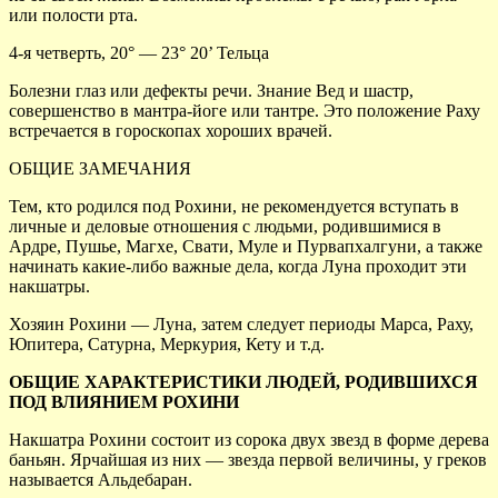
или полости рта.
4-я четверть, 20° — 23° 20’ Тельца
Болезни глаз или дефекты речи. Знание Вед и шастр,
совершенство в мантра-йоге или тантре. Это положение Раху
встречается в гороскопах хороших врачей.
ОБЩИЕ ЗАМЕЧАНИЯ
Тем, кто родился под Рохини, не рекомендуется вступать в
личные и деловые отношения с людьми, родившимися в
Ардре, Пушье, Магхе, Свати, Муле и Пурвапхалгуни, а также
начинать какие-либо важные дела, когда Луна проходит эти
накшатры.
Хозяин Рохини — Луна, затем следует периоды Марса, Раху,
Юпитера, Сатурна, Меркурия, Кету и т.д.
ОБЩИЕ ХАРАКТЕРИСТИКИ ЛЮДЕЙ, РОДИВШИХСЯ
ПОД ВЛИЯНИЕМ РОХИНИ
Накшатра Рохини состоит из сорока двух звезд в форме дерева
баньян. Ярчайшая из них — звезда первой величины, у греков
называется Альдебаран.