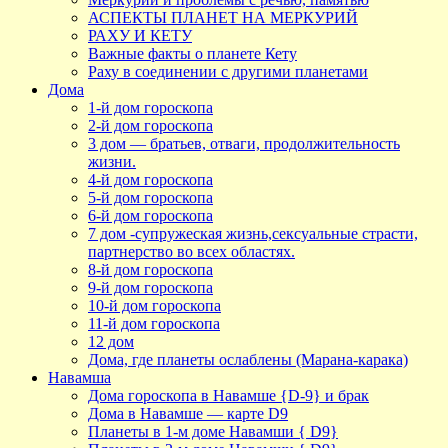
АСПЕКТЫ ПЛАНЕТ НА МЕРКУРИЙ
РАХУ И КЕТУ
Важные факты о планете Кету
Раху в соединении с другими планетами
Дома
1-й дом гороскопа
2-й дом гороскопа
3 дом — братьев, отваги, продолжительность
жизни.
4-й дом гороскопа
5-й дом гороскопа
6-й дом гороскопа
7 дом -супружеская жизнь,сексуальные страсти,
партнерство во всех областях.
8-й дом гороскопа
9-й дом гороскопа
10-й дом гороскопа
11-й дом гороскопа
12 дом
Дома, где планеты ослаблены (Марана-карака)
Навамша
Дома гороскопа в Навамше {D-9} и брак
Дома в Навамше — карте D9
Планеты в 1-м доме Навамши { D9}