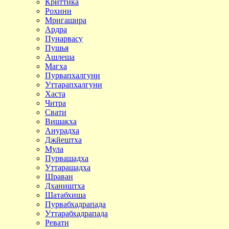
Криттика
Рохини
Мригашира
Ардра
Пунарвасу
Пушья
Ашлеша
Магха
Пурвапхалгуни
Уттарапхалгуни
Хаста
Читра
Свати
Вишакха
Анурадха
Джйештха
Мула
Пурвашадха
Уттарашадха
Шраван
Дхаништха
Шатабхиша
Пурвабхадрапада
Уттарабхадрапада
Ревати