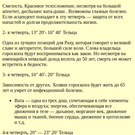
Смелость. Красивое телосложение, несмотря на большой
аппетит, дисбаланс вата-доши . Возможны глазные болезни.
Если асцендент попадает в эту четверть — защита от всех
напастей и долгая продолжительность жизни.
2- я четверть, 13° 20′- 16° 40′ Тельца
Одна из лучших позиций для Раху, которая говорит о великой
славе и авторитете, большой силе воли. Слова владельца
гороскопа будут восприниматься как закон. Но несмотря на
имеющийся немалый доход вплоть до 50 лет, смерть он может
встретить в бедности.
3- я четверть, 16° 40′- 20° Тельца
Зависимость от других. Хозяин гороскопа будет жить до 65
лет и умрет от инфекционной болезни.
Вата — одна из трех дош, сочетающая в себе элементы
эфира и воздуха; энергия, обеспечивающая все
движения в теле — дыхание, моргание век, движение
мышц и тканей, биение сердца, движение в цитоплазме
и т.д.
4-я четверть, 20° — 23° 20’ Тельца