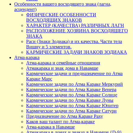
Особенности вашего восходящего знака (лагна,
асцендент)
ФИЗИЧЕСКИЕ ОСОБЕННОСТИ
ВОСХОДЯЩИХ ЗНАКОВ
ХАРАКТЕР (КАЧЕСТВА) РАЗЛИЧНЫХ ЛАГН
РАСПОЛОЖЕНИЕ ХОЗЯИНА ВОСХОДЯЩЕГО
ЗНАКА
Раси (Знаки Зодиака) и их качества. Части тела
Вишну и 5 элементов.
КАРМИЧЕСКИЕ ЗАДАЧИ ЗНАКОВ ЗОДИАКА
Атма-карака
Атма-карака и семейные отношения
Атмакарака и знак дома в Навамше
Кармические задачи и предназначение по Атма
Караке Марс
Кармические задачи по Атма Караке Меркурий
Кармические задачи по Атма Караке Венера
Кармические задачи по Атма Караке Солнце
Кармические задачи по Атма Караке Луны
Кармические задачи по Атма Караке Юпитер
Кармические задачи по Атма Караке Сатурн
Предназначение по Атма Караке Раху
Каков ваш талант по Атма-караке
Атма-карака в Навамше
Атмакарака в домах и знаках в Навамше {D-9}